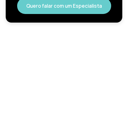
Quero falar com um Especialista
Consultoria estratégica
para a indústria
farmacêutica, saúde,
food e medtech
Especialistas em consultoria farmacêutica, estratégia
regulatória e acesso a mercados para apoiar sua
empresa com segurança, conformidade e eficiência.
Fale com um consultor.